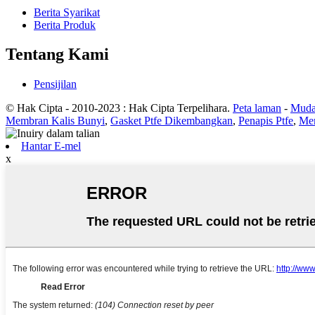
Berita Syarikat
Berita Produk
Tentang Kami
Pensijilan
© Hak Cipta - 2010-2023 : Hak Cipta Terpelihara.
Peta laman
-
Muda
Membran Kalis Bunyi
,
Gasket Ptfe Dikembangkan
,
Penapis Ptfe
,
Mem
Hantar E-mel
x