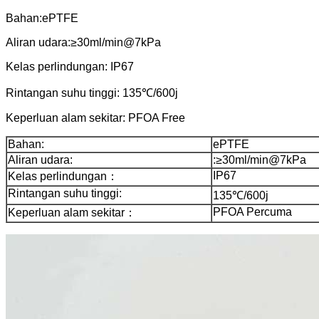
Bahan:ePTFE
Aliran udara:≥30ml/min@7kPa
Kelas perlindungan: IP67
Rintangan suhu tinggi: 135℃/600j
Keperluan alam sekitar: PFOA Free
Bahan:
ePTFE
Aliran udara:
:≥30ml/min@7kPa
IP67
Kelas perlindungan：
Rintangan suhu tinggi:
135℃/600j
PFOA Percuma
Keperluan alam sekitar：