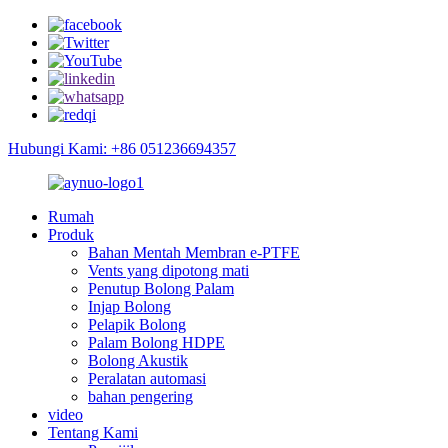
Hubungi Kami: +86 051236694357
Rumah
Produk
Bahan Mentah Membran e-PTFE
Vents yang dipotong mati
Penutup Bolong Palam
Injap Bolong
Pelapik Bolong
Palam Bolong HDPE
Bolong Akustik
Peralatan automasi
bahan pengering
video
Tentang Kami