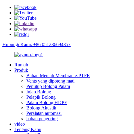
Hubungi Kami: +86 051236694357
Rumah
Produk
Bahan Mentah Membran e-PTFE
Vents yang dipotong mati
Penutup Bolong Palam
Injap Bolong
Pelapik Bolong
Palam Bolong HDPE
Bolong Akustik
Peralatan automasi
bahan pengering
video
Tentang Kami