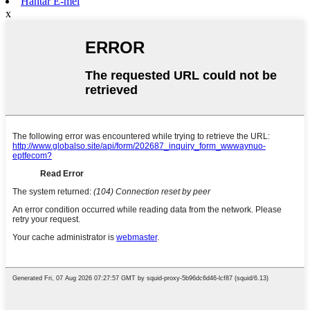
Hantar E-mel
x