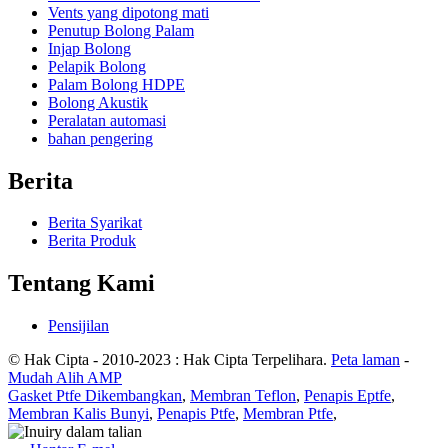
Vents yang dipotong mati
Penutup Bolong Palam
Injap Bolong
Pelapik Bolong
Palam Bolong HDPE
Bolong Akustik
Peralatan automasi
bahan pengering
Berita
Berita Syarikat
Berita Produk
Tentang Kami
Pensijilan
© Hak Cipta - 2010-2023 : Hak Cipta Terpelihara.
Peta laman
-
Mudah Alih AMP
Gasket Ptfe Dikembangkan
,
Membran Teflon
,
Penapis Eptfe
,
Membran Kalis Bunyi
,
Penapis Ptfe
,
Membran Ptfe
,