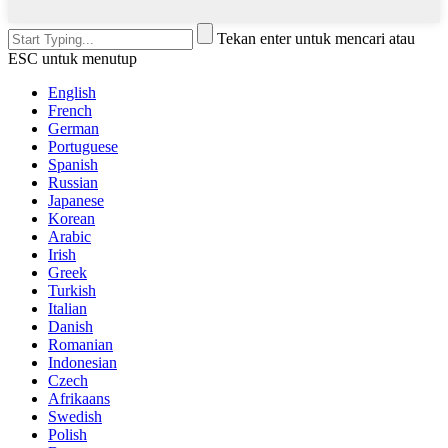
Tekan enter untuk mencari atau
ESC untuk menutup
English
French
German
Portuguese
Spanish
Russian
Japanese
Korean
Arabic
Irish
Greek
Turkish
Italian
Danish
Romanian
Indonesian
Czech
Afrikaans
Swedish
Polish