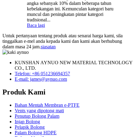
angka sebanyak 10% dalam beberapa tahun
kebelakangan ini. Kemunculan kategori baru
muncul dan peningkatan pintar kategori
tradisional...
Baca lagi
Untuk pertanyaan tentang produk atau senarai harga kami, sila
tinggalkan e-mel anda kepada kami dan kami akan berhubung
dalam masa 24 jam.
siasatan
KUNSHAN AYNUO NEW MATERIAL TECHNOLOGY
CO., LTD.
Telefon: +86 051236694357
E-mail: james@aynuo.com
Produk Kami
Bahan Mentah Membran e-PTFE
Vents yang dipotong mati
Penutup Bolong Palam
Injap Bolong
Pelapik Bolong
Palam Bolong HDPE