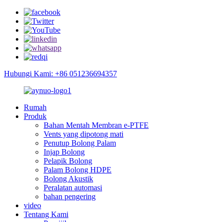
Hubungi Kami: +86 051236694357
Rumah
Produk
Bahan Mentah Membran e-PTFE
Vents yang dipotong mati
Penutup Bolong Palam
Injap Bolong
Pelapik Bolong
Palam Bolong HDPE
Bolong Akustik
Peralatan automasi
bahan pengering
video
Tentang Kami