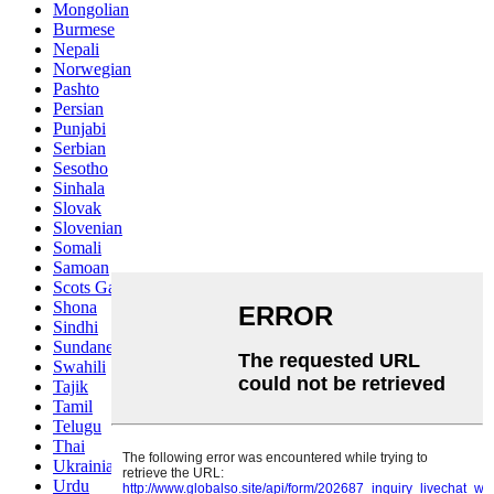
Mongolian
Burmese
Nepali
Norwegian
Pashto
Persian
Punjabi
Serbian
Sesotho
Sinhala
Slovak
Slovenian
Somali
Samoan
Scots Gaelic
Shona
Sindhi
Sundanese
Swahili
Tajik
Tamil
Telugu
Thai
Ukrainian
Urdu